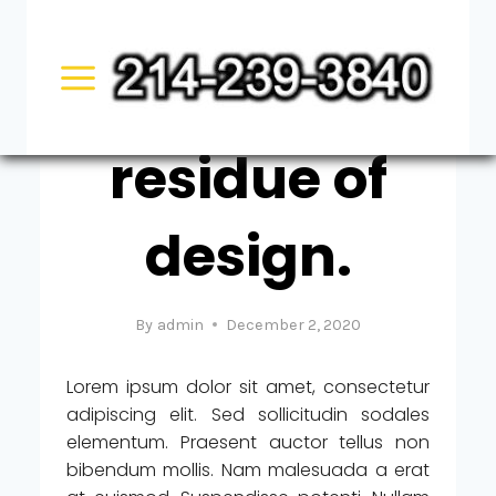
Skip
DESIGN
to
Luck is the
content
residue of
design.
By
admin
December 2, 2020
Lorem ipsum dolor sit amet, consectetur
adipiscing elit. Sed sollicitudin sodales
elementum. Praesent auctor tellus non
bibendum mollis. Nam malesuada a erat